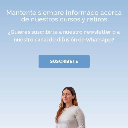
Mantente siempre informado acerca
de nuestros cursos y retiros
¿Quieres suscribirte a nuestro newsletter o a
nuestro canal de difusión de Whatsapp?
SUSCRÍBETE