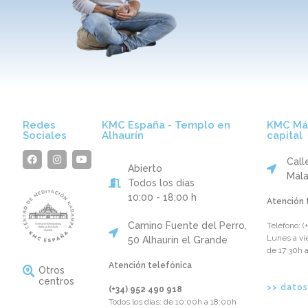
Redes
KMC España - Templo en
KMC Mál
Sociales
Alhaurín
capital
Call
Abierto
Mál
Todos los días
10:00 - 18:00 h
Atención 
Camino Fuente del Perro,
Teléfono: ‪(
Lunes a vi
50 Alhaurín el Grande
de 17:30h 
Atención telefónica
Otros
centros
>> dato
(+34) 952 490 918‬
Todos los días: de 10:00h a 18:00h