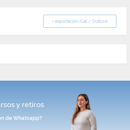
+ exportación iCal / Outlook
sos y retiros
sión de Whatsapp?