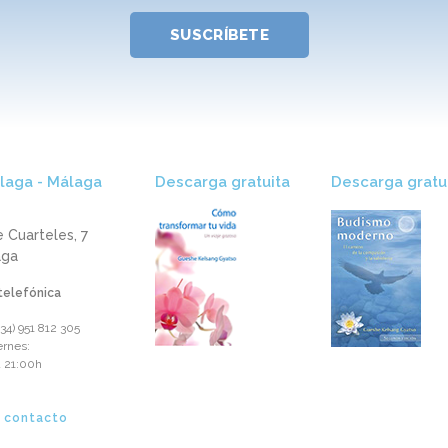
SUSCRÍBETE
aga - Málaga
Descarga gratuita​
Descarga gratui
e Cuarteles, 7
aga
telefónica
+34) 951 812 305‬
ernes:
a 21:00h
s contacto