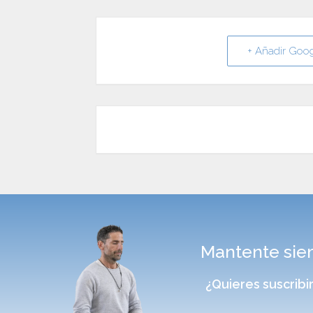
+ Añadir Goo
Mantente siem
¿Quieres suscribi