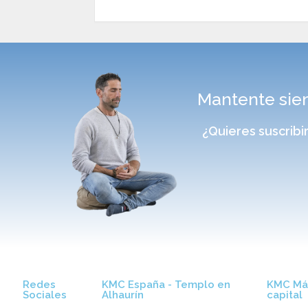
Mantente siem
¿Quieres suscribi
Redes
KMC España - Templo en
KMC Mál
Sociales
Alhaurín
capital