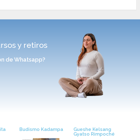
sos y retiros
sión de Whatsapp?
ta​
Budismo Kadampa
Gueshe Kelsang
Gyatso Rimpoché