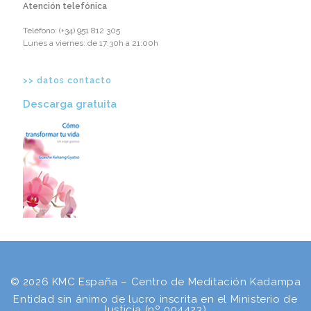
Atención telefónica
Teléfono: ‪(+34) 951 812 305‬
Lunes a viernes: de 17:30h a 21:00h
>> datos contacto
Descarga gratuita​
© 2026 KMC España – Centro de Meditación Kadampa
Entidad sin ánimo de lucro inscrita en el Ministerio de
Justicia (nº 004423).