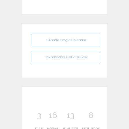
+ Añadir Google Calendar
+ exportación iCal / Outlook
3
16
13
7
DÍAS
HORAS
MINUTOS
SEGUNDOS