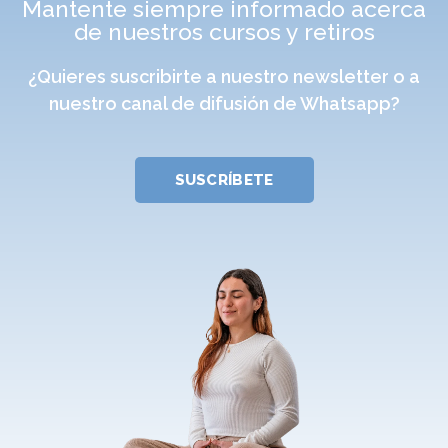
Mantente siempre informado acerca
de nuestros cursos y retiros
¿Quieres suscribirte a nuestro newsletter o a
nuestro canal de difusión de Whatsapp?
SUSCRÍBETE