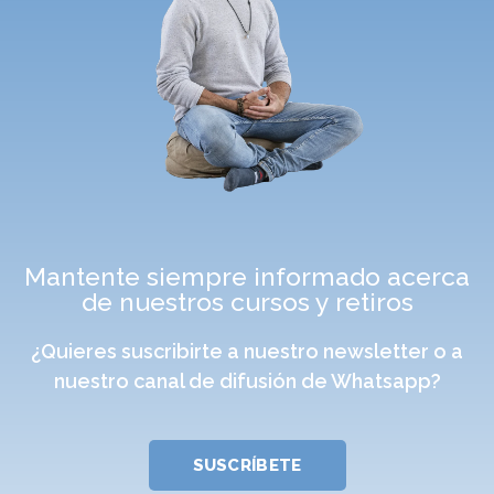
Mantente siempre informado acerca
de nuestros cursos y retiros
¿Quieres suscribirte a nuestro newsletter o a
nuestro canal de difusión de Whatsapp?
SUSCRÍBETE