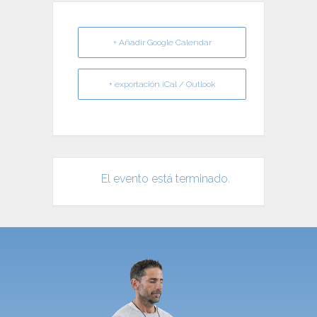
+ Añadir Google Calendar
+ exportación iCal / Outlook
El evento está terminado.