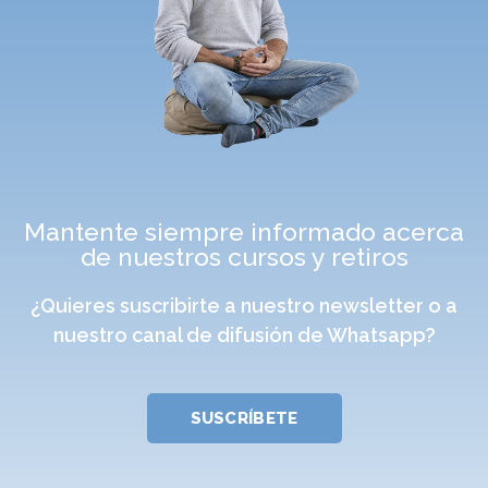
Mantente siempre informado acerca
de nuestros cursos y retiros
¿Quieres suscribirte a nuestro newsletter o a
nuestro canal de difusión de Whatsapp?
SUSCRÍBETE