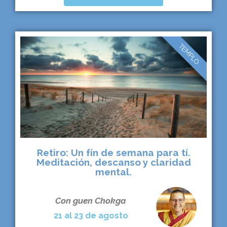
TEMPLO
Retiro: Un fín de semana para tí.
Meditación, descanso y claridad
mental.
Con guen Chokga
21 al 23 de agosto